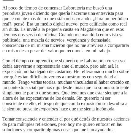
Al poco de tiempo de comenzar Laboratoria me buscó una
periodista joven diciendo que quería hacerme una entrevista para
que le cuente más de lo que estábamos creando. ¿Para un periódico
real?, pensé. Era un medio digital nuevo, pero calificaba como real
sin duda. La invité a la pequeña casita en Magdalena que en esos
tiempos nos servía de oficina. Cuando me mandó la entrevista ya
publicada, una mezcla de nervios, vergüenza y demasiada
consciencia de mi misma hicieron que no me atreviera a compartirla
en mis redes a pesar del valor que reconocía en mi trabajo.
Con el tiempo comprendí que si quería que Laboratoria crezca yo
debía atreverme a representarla ante el mundo, pero aún así, la
exposición no ha dejado de costarme. He reflexionado mucho sobre
por qué es tan difícil atrevernos a mostrarnos con seguridad al
mundo. Tengo varias teorías, muchas vinculadas al haber crecido en
un contexto social que nos dijo desde niñas que no somos suficiente
simplemente por lo que somos. Que tenemos que estar siempre a la
altura de las expectativas de los demás. Sin quererlo ni ser
consciente de ello, el riesgo de que con la exposición se descubra a
la siempre presente
impostora
hace que me sienta incómoda.
Tomar consciencia y entender el por qué detrás de nuestras acciones
da para múltiples reflexiones, pero hoy me quiero enfocar en las
soluciones y compartir algunas cosas que me han ayudado a